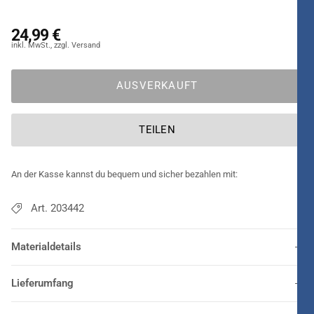
aus Kunstleder
. Bei ihm gehen Funktionalität und Design Hand
in Hand, so dass es sich bei diesem Accessoire um ein Must-
24,99 €
have handelt. Dank des Gürtels lässt es sich auch leicht und
bequem tragen.
AUSVERKAUFT
TEILEN
An der Kasse kannst du bequem und sicher bezahlen mit:
Art. 203442
Materialdetails
Lieferumfang