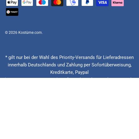
© 2026
Kostüme.com
.
* gilt nur bei der Wahl des Priority-Versands für Lieferadressen
innerhalb Deutschlands und Zahlung per Sofortüberweisung,
Kreditkarte, Paypal
(Feiertage ausgenommen), Lieferzeitberechnung ab Eingang der
Bestellung, Vorauskasse zzgl. Banklaufzeiten von circa 1 - 2
Werktagen.
** 20 € zurück bei verspäteter Lieferung + 15% Rabatt auf die
nächste Bestellung. Gilt nur für Priority und Express Versandarten.
*** Niedrigster Gesamtpreis der letzten 30 Tage vor der
Preisermäßigung.
Alle Preise inkl. gesetzl. Mehrwertsteuer zzgl.Versandkosten.