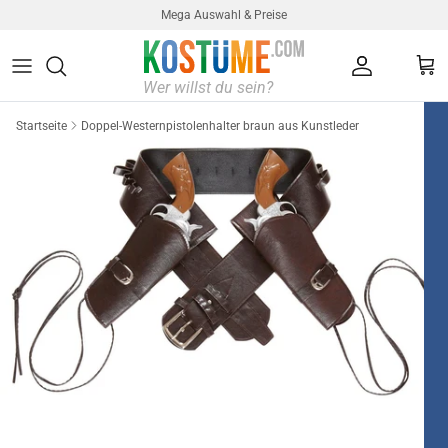
Direkt zum Inhalt
Mega Auswahl & Preise
Konto
Ein
Startseite
Doppel-Westernpistolenhalter braun aus Kunstleder