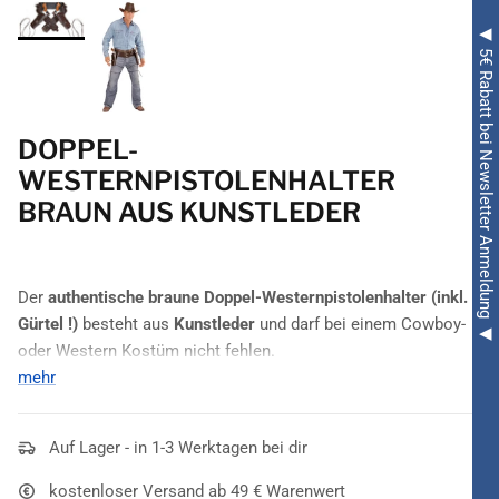
◀ 5€ Rabatt bei Newsletter Anmeldung ◀
DOPPEL-
WESTERNPISTOLENHALTER
BRAUN AUS KUNSTLEDER
Der
authentische braune Doppel-Westernpistolenhalter (inkl.
Gürtel !)
besteht aus
Kunstleder
und darf bei einem Cowboy-
oder Western Kostüm nicht fehlen.
mehr
Schließlich schreckt es nahezu jeden Gauner ab, wenn er
einen Cowboy beziehungsweise Sheriff erblickt, der die
Möglichkeit hat, gleich
Auf Lager - in 1-3 Werktagen bei dir
zwei Pistolen auf einmal
zu ziehen.
Dies ermöglicht ihm der
Doppel-Westernpistolenhalter braun
kostenloser Versand ab 49 € Warenwert