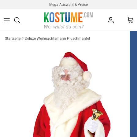
Direkt zum Inhalt
Mega Auswahl & Preise
Konto
Ein
Startseite
Deluxe Weihnachtsmann Plüschmantel