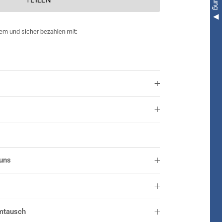
em und sicher bezahlen mit:
 uns
mtausch