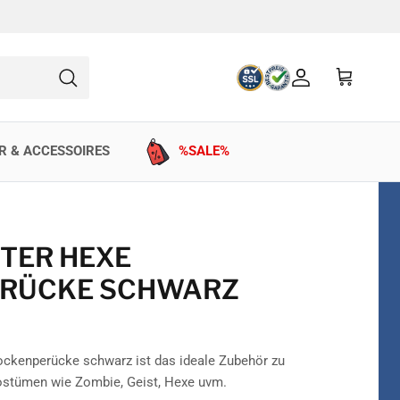
Konto
Einkaufswag
Suchen
R & ACCESSOIRES
%SALE%
STER HEXE
RÜCKE SCHWARZ
ockenperücke schwarz ist das ideale Zubehör zu
stümen wie Zombie, Geist, Hexe uvm.