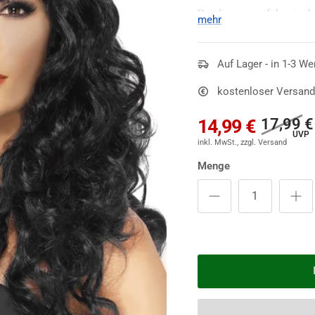
Bei diesem verführerisch
mehr
es sich immer noch um e
verfügt. Doch die
Locken
Brüsten reichenden Haar
Auf Lager - in 1-3 We
große Wirkung, so dass 
kostenloser Versand
die Gäste einer Hallowee
17,99 €
14,99 €
Menge