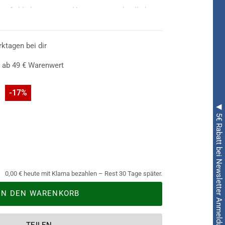
en Anblick vergessen Herren ganz schnell, dass
ine Hexe handelt, die über magische Kräfte
haben im Zusammenspiel mit den bis zu den
en und der schwarzen Farbe einfach eine zu
rktagen bei dir
die
Delia Geister Hexe Lockenperücke schwarz
 ab 49 € Warenwert
n-Fete beeindruckt - und täuscht.
-17%
◀ 5€ Rabatt bei Newsletter Anmeldung ◀
0,00 € heute mit Klarna bezahlen – Rest 30 Tage später.
IN DEN WARENKORB
TEILEN