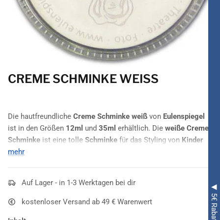
CREME SCHMINKE WEISS
Die hautfreundliche
Creme Schminke weiß
von
Eulenspiegel
ist in den Größen
12ml
und
35ml
erhältlich. Die
weiße Creme
Schminke
ist eine tolle
Schminke
für das Styling von
Kinder
Kostümen und
mehr
Erwachsenen
Kostümen. Die Schminke
entspricht sowohl der
EU-Kosmetikverordnung
als auch der
Richtlinie 2009/48/EG über die Sicherheit von Spielzeug.
Auf Lager - in 1-3 Werktagen bei dir
Achtung
: Nicht geeignet für Kinder unter 3 Jahren. Enthält
Kleinteile, Erstickungsgefahr.
kostenloser Versand ab 49 € Warenwert