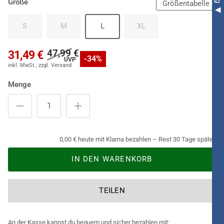
Größe
Größentabelle
S
M
L
XL
47,99 €
31,49 €
-34%
Menge
0,00 € heute mit Klarna bezahlen – Rest 30 Tage später.
IN DEN WARENKORB
TEILEN
An der Kasse kannst du bequem und sicher bezahlen mit: