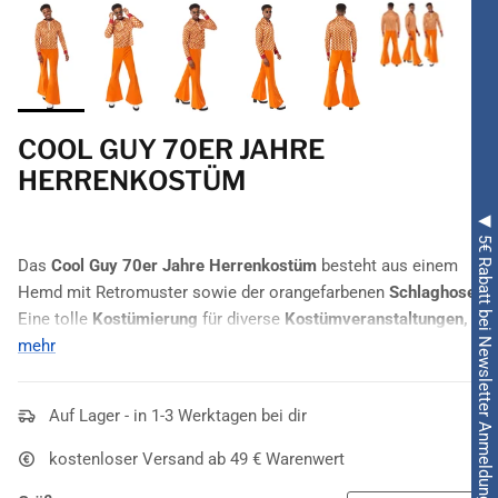
COOL GUY 70ER JAHRE
HERRENKOSTÜM
◀ 5€ Rabatt bei Newsletter Anmeldung ◀
Das
Cool Guy 70er Jahre Herrenkostüm
besteht aus einem
Hemd mit Retromuster sowie der orangefarbenen
Schlaghose
.
Eine tolle
Kostümierung
für diverse
Kostümveranstaltungen,
insbesondere
mehr
Mottopartys
und den
Schlagermove
. Sei einfach
der
coolste
Kerl der
70er
mit diesem
Kostüm
.
Auf Lager - in 1-3 Werktagen bei dir
kostenloser Versand ab 49 € Warenwert