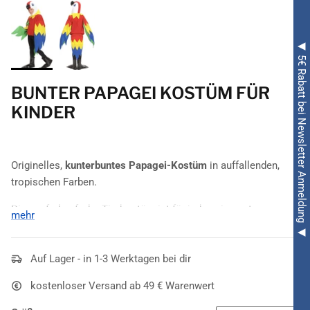
◀ 5€ Rabatt bei Newsletter Anmeldung ◀
BUNTER PAPAGEI KOSTÜM FÜR
KINDER
Originelles,
kunterbuntes Papagei-Kostüm
in auffallenden,
tropischen Farben.
Dieses farbenfrohe Tierkostüm ist für jeden eine gute
mehr
Entscheidung! Es eignet sich nicht nur für
Faschingsveranstaltungen
und
Kostümfeste
, sondern
ebenfalls für jede Art von
Auf Lager - in 1-3 Werktagen bei dir
Mottoparty
und sogar für Schul- oder
Theaterveranstaltungen. Zum
Papageienanzug
, der übrigens
kostenloser Versand ab 49 € Warenwert
ganz unkompliziert wie ein Sweatshirt übergezogen werden
kann, gehört eine mehrfarbige
Papageienkopf Kapuze
. Seitlich