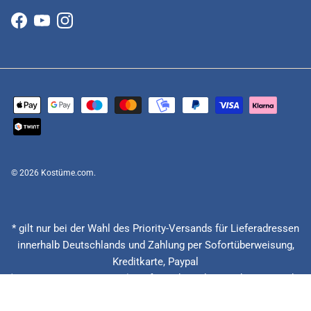
Facebook
YouTube
Instagram
© 2026
Kostüme.com
.
* gilt nur bei der Wahl des Priority-Versands für Lieferadressen
innerhalb Deutschlands und Zahlung per Sofortüberweisung,
Kreditkarte, Paypal
(Feiertage ausgenommen), Lieferzeitberechnung ab Eingang der
Bestellung, Vorauskasse zzgl. Banklaufzeiten von circa 1 - 2