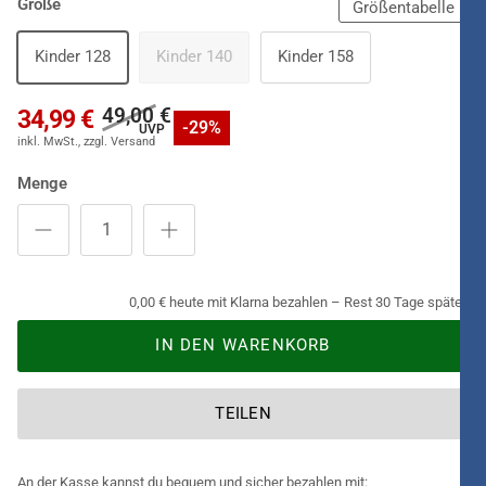
Größe
Größentabelle
befinden sich niedliche, blau-schwarze
Papageienaugen
und
vorn ein großer
Ara-Schnabel
als Extra-Hingucker. Mitgeliefert
Kinder 128
Kinder 140
Kinder 158
werden riesige dreizehige
Papageienfüße
in Schwarz, so dass
man sofort loswackeln kann. Exoten- und Tierfans sind von
49,00 €
34,99 €
-29%
diesem
Kostüm
schlichtweg begeistert.
Menge
0,00 € heute mit Klarna bezahlen – Rest 30 Tage später.
IN DEN WARENKORB
TEILEN
An der Kasse kannst du bequem und sicher bezahlen mit: