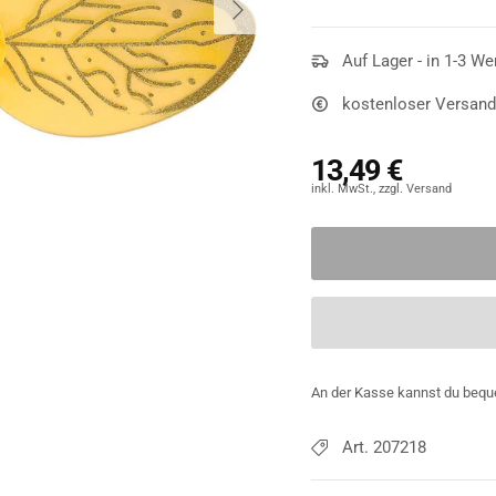
Bienchen summ, Bienche
treten Damen in Erschei
zweiteiligen Set abrunde
Auf Lager - in 1-3 We
klassischen Farben
Gelb
kostenloser Versand
Streifen-Look. Die Flüge
verziert, während der sch
13,49 €
Kugeln trägt.
An der Kasse kannst du bequ
Art. 207218