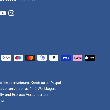
lich über Mindestlohn.
cebook
YouTube
Instagram
Sofortüberweisung, Kreditkarte, Paypal
fzeiten von circa 1 - 2 Werktagen.
ority und Express Versandarten.
ng.