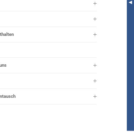
thalten
 uns
mtausch