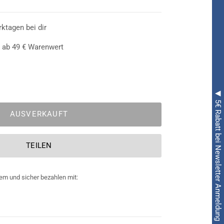
n summt herum! Als verführerisches Bienchen
nung, wenn sie ihren Look mit diesem
n. Das
rktagen bei dir
Bienchen Verkleidungsset
vertraut den
 sowie Schwarz
und präsentiert stolz den
 ab 49 € Warenwert
l sind mit schönen
glitzernden Mustern
in Gold
warze Haarreif die beiden Fühler mit gelben
◀ 5€ Rabatt bei Newsletter Anmeldung ◀
AUSVERKAUFT
TEILEN
em und sicher bezahlen mit: