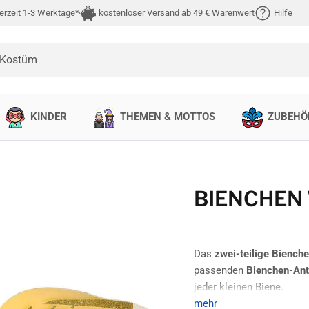
erzeit 1-3 Werktage*
kostenloser Versand ab 49 € Warenwert
Hilfe
 Kostüm
KINDER
THEMEN & MOTTOS
ZUBEHÖ
BIENCHEN
Das
zwei-teilige Biench
passenden
Bienchen-An
jeder kleinen Biene.
mehr
Nächste