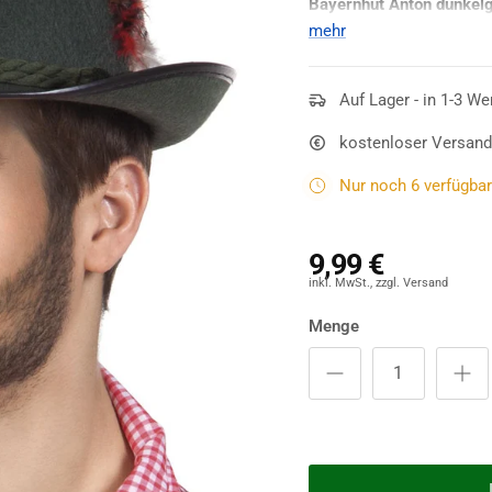
Bayernhut Anton dunkel
Feder geschmückt. In K
mehr
Trachtenhose
ist Ihr wa
Auf Lager - in 1-3 We
kostenloser Versand
Nur noch 6 verfügbar 
9,99 €
Menge