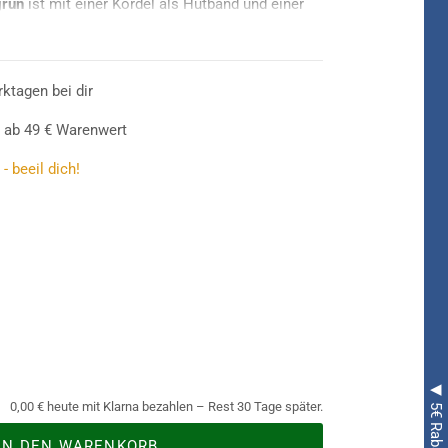
grün
ist mit einer Kordel als Hutband und einer
ombination mit einem
Trachtenhemd
und einer
schechtes
Bayern Outfit
perfekt.
rktagen bei dir
 ab 49 € Warenwert
- beeil dich!
0,00 € heute mit Klarna bezahlen – Rest 30 Tage später.
IN DEN WARENKORB