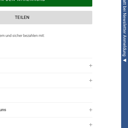
◀ 5€ Rabatt bei Newsletter Anmeldung ◀
TEILEN
em und sicher bezahlen mit:
 uns