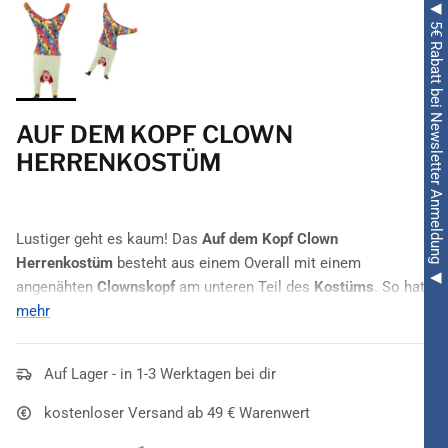
◀ 5€ Rabatt bei Newsletter Anmeldung ◀
AUF DEM KOPF CLOWN
HERRENKOSTÜM
Lustiger geht es kaum! Das
Auf dem Kopf Clown
Herrenkostüm
besteht aus einem Overall mit einem
angenähten
Clownskopf
am unteren Teil des
Kostüms
. So hat
es den Anschein als würde der
mehr
Clown
einen Handstand
machen oder ein Rad schlagen. Durch die Aussparung am
oberen Teil des Overall kann hindurch gesehen werden. Eine
Auf Lager - in 1-3 Werktagen bei dir
äußerst
witzige Kostümierung
für
Fasching
und
Karneval
.
kostenloser Versand ab 49 € Warenwert