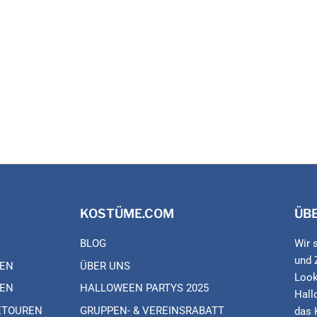
KOSTÜME.COM
ÜB
BLOG
Wir 
und 
EN
ÜBER UNS
Look
EN
HALLOWEEN PARTYS 2025
Hall
ETOUREN
GRUPPEN- & VEREINSRABATT
das 