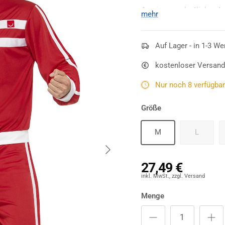
An einem ordentlichen La
mehr
Motto-Fete vorbeikommen
Jahre Vollzeit Assi Trai
Outfits sind in den Farbe
Auf Lager - in 1-3 We
die perfekte Basis für ei
kostenloser Versand
Jahrzehnts. Auf der linke
Brust und an den Ärmeln
Nur noch 8 verfügbar 
Assi-Time!
Größe
M
L
Nächste
27,49 €
Menge