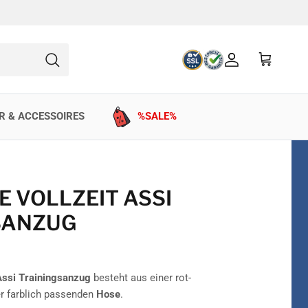
Konto
Einkaufswag
Suchen
R & ACCESSOIRES
%SALE%
E VOLLZEIT ASSI
SANZUG
Assi Trainingsanzug
besteht aus einer rot-
r farblich passenden
Hose
.