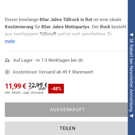
Dieser knielange
80er Jahre Tüllrock in Rot
ist eine ideale
Kostümierung
für
80er Jahre Mottopartys
. Der
Rock
besteht
aus zweilagigem
Tüllstoff
und ist weit geschnitten. Er
◀ 5€ Rabatt bei Newsletter Anmeldung ◀
schwingt bei jeder Bewegung schön mit. Like a Virgin...Nur ein
mehr
bisschen bunter. Mit den passenden
Accessoires
ist dein
cooles
80er Jahre Outfit
perfekt.
Madonna
würde es gefallen.
Auf Lager - in 1-3 Werktagen bei dir
kostenloser Versand ab 49 € Warenwert
22,99 €
11,99 €
-48%
AUSVERKAUFT
TEILEN