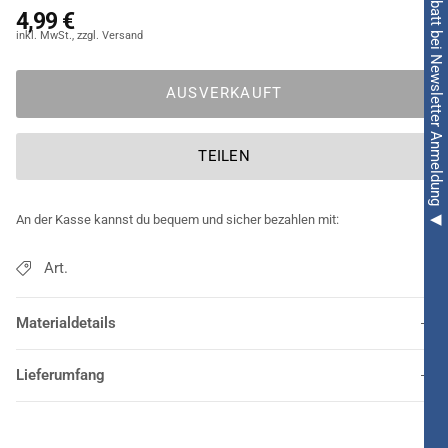
◀ 5€ Rabatt bei Newsletter Anmeldung ◀
oder einen mutigen Astronauten mit diesem unterhaltsamen
4,99 €
Set!
AUSVERKAUFT
TEILEN
An der Kasse kannst du bequem und sicher bezahlen mit:
Art.
Materialdetails
Lieferumfang