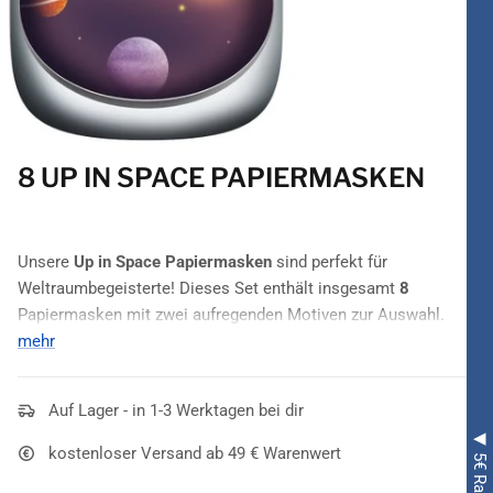
8 UP IN SPACE PAPIERMASKEN
Unsere
Up in Space Papiermasken
sind perfekt für
Weltraumbegeisterte! Dieses Set enthält insgesamt
8
Papiermasken mit zwei aufregenden Motiven zur Auswahl.
Einige Masken zeigen einen grünen Alienkopf und weitere
mehr
Masken präsentieren einen detailreichen Astronautenhelm.
Diese Masken sind ideal für Geburtstagsfeiern, Schulprojekte
Auf Lager - in 1-3 Werktagen bei dir
oder einfach nur für stundenlangen Spielspaß. Die
hochwertigen Papiermasken sind leicht und angenehm zu
kostenloser Versand ab 49 € Warenwert
tragen. Verwandeln dich in einen außerirdischen Besucher