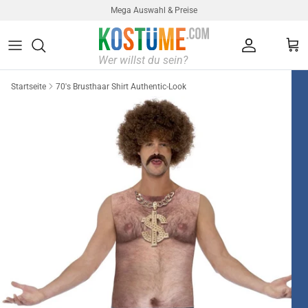
Direkt zum Inhalt
Mega Auswahl & Preise
Konto
Ein
Startseite
70's Brusthaar Shirt Authentic-Look