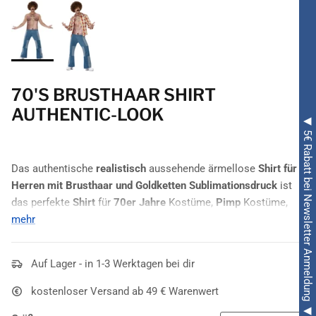
70'S BRUSTHAAR SHIRT
AUTHENTIC-LOOK
◀ 5€ Rabatt bei Newsletter Anmeldung ◀
Das authentische
realistisch
aussehende ärmellose
Shirt für
Herren mit Brusthaar und Goldketten Sublimationsdruck
ist
das perfekte
Shirt
für
70er Jahre
Kostüme,
Pimp
Kostüme,
Bad Taste
mehr
Kostüme, oder um die Frauen um den Verstand
zubringen. Von so einer Brust träumen doch alle, aber
Vorsicht! - streicheln verboten!
Auf Lager - in 1-3 Werktagen bei dir
ACHTUNG! Der Artikel fällt eine Nummer kleiner aus, bitte
kostenloser Versand ab 49 € Warenwert
beachten Sie dies bei Ihrer Bestellung.