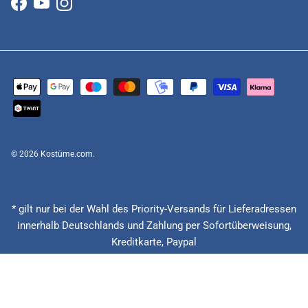
Facebook
YouTube
Instagram
© 2026
Kostüme.com
.
* gilt nur bei der Wahl des Priority-Versands für Lieferadressen
innerhalb Deutschlands und Zahlung per Sofortüberweisung,
Kreditkarte, Paypal
(Feiertage ausgenommen), Lieferzeitberechnung ab Eingang der
Bestellung, Vorauskasse zzgl. Banklaufzeiten von circa 1 - 2
Werktagen.