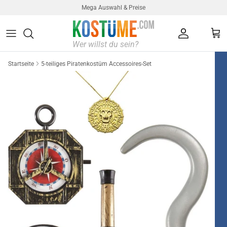
Direkt zum Inhalt
Mega Auswahl & Preise
Konto
Ein
Startseite
5-teiliges Piratenkostüm Accessoires-Set