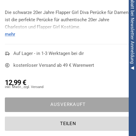
◀ 5€ Rabatt bei Newsletter Anmeldung ◀
Die schwarze 20er Jahre Flapper Girl Diva Perücke für Damen
ist die perfekte Perücke für authentische 20er Jahre
Charleston und Flapper Girl Kostüme.
mehr
Da bietet es sich doch geradezu an, dieses Accessoire mit
schwarzen Kostümen zu kombinieren. Dadurch wird die
20er
Flapper Diva Perücke schwarz
Auf Lager - in 1-3 Werktagen bei dir
selbst noch eleganter und
wertet auch das gesamte Kostüm auf. Nicht unterschätzt
kostenloser Versand ab 49 € Warenwert
werden sollte zudem der
Sexappeal
-Faktor, den jede Lady für
sich nutzen sollte, wenn sie auf einer
Motto- oder Kostüm-
12,99 €
Party
Männer entdeckt.
AUSVERKAUFT
TEILEN