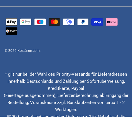
© 2026
Kostüme.com
.
* gilt nur bei der Wahl des Priority-Versands für Lieferadressen
innerhalb Deutschlands und Zahlung per Sofortüberweisung,
Kreditkarte, Paypal
(Feiertage ausgenommen), Lieferzeitberechnung ab Eingang der
Bestellung, Vorauskasse zzgl. Banklaufzeiten von circa 1 - 2
Werktagen.
** 20 € zurück bei verspäteter Lieferung + 15% Rabatt auf die
nächste Bestellung. Gilt nur für Priority und Express Versandarten.
*** Niedrigster Gesamtpreis der letzten 30 Tage vor der