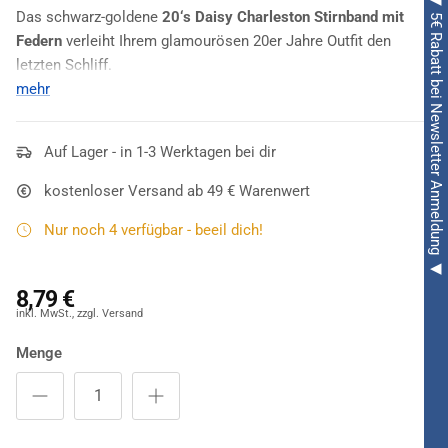
◀ 5€ Rabatt bei Newsletter Anmeldung ◀
Das schwarz-goldene
20‘s Daisy Charleston Stirnband mit
Federn
verleiht Ihrem glamourösen 20er Jahre Outfit den
letzten Schliff.
mehr
Wenn das Stirnband zum Highlight eines kompletten
Zwanziger Jahre-Kostüms wird, dann kann es sich nur um das
20‘s Daisy Charleston Stirnband mit Federn
Auf Lager - in 1-3 Werktagen bei dir
handeln. Dieses
Accessoire ist mit
schwarzen und goldfarbenen Pailletten
kostenloser Versand ab 49 € Warenwert
versehen, die das Band zum Glänzen und Funkeln bringen. Die
großen schwarzen Federn
sorgen für noch mehr Eleganz und
Nur noch 4 verfügbar - beeil dich!
machen das Stirnband noch authentischer für Charleston-
Ladys!
8,79 €
Menge