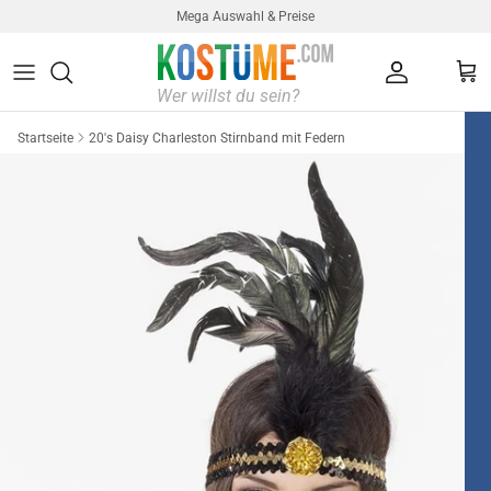
Direkt zum Inhalt
Mega Auswahl & Preise
Konto
Ein
Startseite
20's Daisy Charleston Stirnband mit Federn