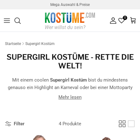
Direkt zum Inhalt
Mega Auswahl & Preise
0
Konto
Ein
Startseite
Supergirl Kostüm
SUPERGIRL KOSTÜME - RETTE DIE
WELT!
Mit einem coolen
Supergirl Kostüm
bist du mindestens
genauso ein Highlight an Karneval oder bei einer Mottoparty
wie das
männliche Pendant
des beliebten Superhelden. Werde
Mehr lesen
zu Supergirl und kämpfe mit deinen Kräften für das
Gute in der
Welt
!
Filter
4 Produkte