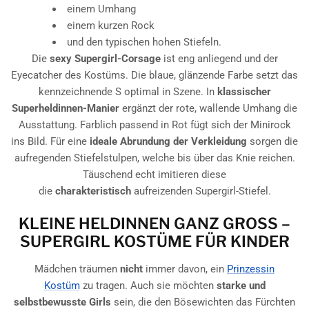
einem Umhang
einem kurzen Rock
und den typischen hohen Stiefeln.
Die
sexy Supergirl-Corsage
ist eng anliegend und der
Eyecatcher des Kostüms. Die blaue, glänzende Farbe setzt das
kennzeichnende S optimal in Szene. In
klassischer
Superheldinnen-Manier
ergänzt der rote, wallende Umhang die
Ausstattung. Farblich passend in Rot fügt sich der Minirock
ins Bild. Für eine
ideale Abrundung der Verkleidung
sorgen die
aufregenden Stiefelstulpen, welche bis über das Knie reichen.
Täuschend echt imitieren diese
die
charakteristisch
aufreizenden Supergirl-Stiefel.
KLEINE HELDINNEN GANZ G
ROSS – S
UPERGIRL KOSTÜME FÜR KINDER
Mädchen träumen
nicht
immer davon, ein
Prinzessin
Kostüm
zu tragen. Auch sie möchten
starke und
selbstbewusste Girls
sein, die den Bösewichten das Fürchten