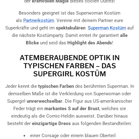
der
kraftvollen Magie
dieses coolen Outfits!
Besonders geeignet ist das Superwoman Kostüm
als
Partnerkostüm
. Vereine mit deinem Partner eure
Superkräfte und geht im
spektakulären
Superman Kostüm
auf
die nächste Kostümparty. Damit erntet ihr garantiert
alle
Blicke
und seid das
Highlight des Abends
!
ATEMBERAUBENDE OPTIK IN
TYPISCHEN FARBEN – DAS
SUPERGIRL KOSTÜM
Jeder kennt die
typischen Farben
des berühmten Superman. In
demselben Maße ist die Verkleidung von Superwoman oder
Supergirl
unverwechselbar
. Die Figur aus US-amerikanischer
Feder trägt ein
markantes S auf der Brust
, welches sie
eindeutig als die Comic-Heldin ausweist. Darüber hinaus
besteht der
einzigartige Dress
aus folgenden Bestandteilen:
einer Corsage oder einem blauen Oberteil