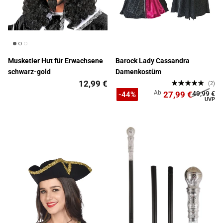
Musketier Hut für Erwachsene
Barock Lady Cassandra
schwarz-gold
Damenkostüm
12,99 €
(2)
Ab
27,99 €
49,99 €
-44%