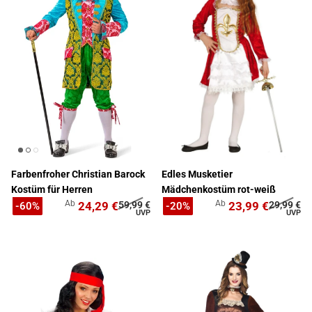
Farbenfroher Christian Barock
Edles Musketier
Kostüm für Herren
Mädchenkostüm rot-weiß
Ab
Ab
24,29 €
59,99 €
23,99 €
29,99 €
-60%
-20%