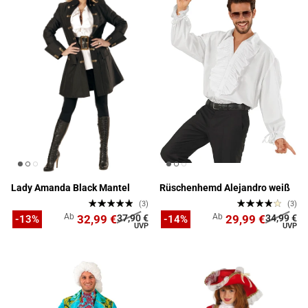
Lady Amanda Black Mantel
Rüschenhemd Alejandro weiß
(3)
(3)
Ab
Ab
32,99 €
37,90 €
29,99 €
34,99 €
-13%
-14%