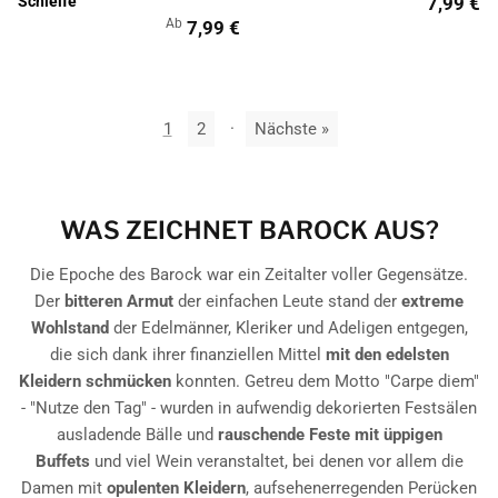
Schleife
7,99 €
Ab
7,99 €
1
2
·
Nächste »
WAS ZEICHNET BAROCK AUS?
Die Epoche des Barock war ein Zeitalter voller Gegensätze.
Der
bitteren Armut
der einfachen Leute stand der
extreme
Wohlstand
der Edelmänner, Kleriker und Adeligen entgegen,
die sich dank ihrer finanziellen Mittel
mit den edelsten
Kleidern schmücken
konnten. Getreu dem Motto "Carpe diem"
- "Nutze den Tag" - wurden in aufwendig dekorierten Festsälen
ausladende Bälle und
rauschende Feste mit üppigen
Buffets
und viel Wein veranstaltet, bei denen vor allem die
Damen mit
opulenten Kleidern
, aufsehenerregenden Perücken