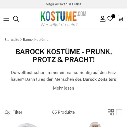
Direkt zum Inhalt
Mega Auswahl & Preise
0
Konto
Ein
Startseite
Barock Kostüme
BAROCK KOSTÜME - PRUNK,
PROTZ & PRACHT!
Du wolltest schon immer einmal so richtig auf den Putz
hauen? Dann tu es den Menschen
des Barock Zeitalters
gleich
, denn unsere Vorfahren wussten, wie man
Mehr lesen
standesgemäße Feste feiert! Wirf dich in
eines unserer
prunkvollsten Barock Kostüme
und ab geht's auf die nächste
Mottoparty!
Filter
65 Produkte