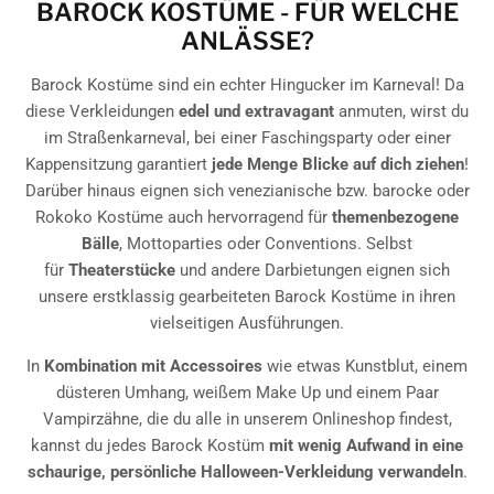
BAROCK KOSTÜME - FÜR WELCHE
ANLÄSSE?
Barock Kostüme sind ein echter Hingucker im Karneval! Da
diese Verkleidungen
edel und extravagant
anmuten, wirst du
im Straßenkarneval, bei einer Faschingsparty oder einer
Kappensitzung garantiert
jede Menge Blicke auf dich ziehen
!
Darüber hinaus eignen sich venezianische bzw. barocke oder
Rokoko Kostüme auch hervorragend für
themenbezogene
Bälle
, Mottoparties oder Conventions. Selbst
für
Theaterstücke
und andere Darbietungen eignen sich
unsere erstklassig gearbeiteten Barock Kostüme in ihren
vielseitigen Ausführungen.
In
Kombination mit Accessoires
wie etwas Kunstblut, einem
düsteren Umhang, weißem Make Up und einem Paar
Vampirzähne, die du alle in unserem Onlineshop findest,
kannst du jedes Barock Kostüm
mit wenig Aufwand in eine
schaurige, persönliche Halloween-Verkleidung verwandeln
.