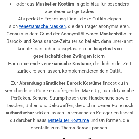
oder das
Musketier Kostüm
in gold-blau für besonders
abenteuerlustige Ladies
Als perfekte Ergänzung für all diese Outfits eignen
sich
venezianische Masken
, die den Träger anonymisieren.
Genau aus dem Grund der Anonymität waren
Maskenbälle
im
Barock- und Renaissance-Zeitalter so beliebt, denn unerkannt
konnte man richtig ausgelassen und
losgelöst von
gesellschaftlichen Zwängen
feiern.
Harmonierende
venezianische Kostüme
, die dich in der Zeit
zurück reisen lassen, komplementieren dein Outfit.
Zur
Abrundung sämtlicher Barock Kostüme
findest du in
verschiedenen Rubriken aufregendes Make Up, barocktypische
Perücken, Schuhe, Strumpfhosen und Handschuhe sowie
Taschen, Brillen und Dekowaffen, die dich in deiner Rolle
noch
authentischer
wirken lassen. In verwandten Kategorien findest
du darüber hinaus
Mittelalter Kostüme
und Uniformen, die
ebenfalls zum Thema Barock passen.