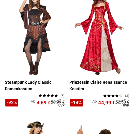
Steampunk Lady Classic
Prinzessin Claire Renaissance
Damenkostüm
Kostüm
(3)
(3)
Ab
Ab
4,69 €
58,99 €
44,99 €
52,50 €
-92%
-14%