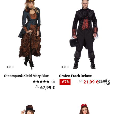
Steampunk Kleid Mary Blue
Grafen Frack Deluxe
Ab
21,99 €
65,99 €
-67%
(3)
Ab
67,99 €