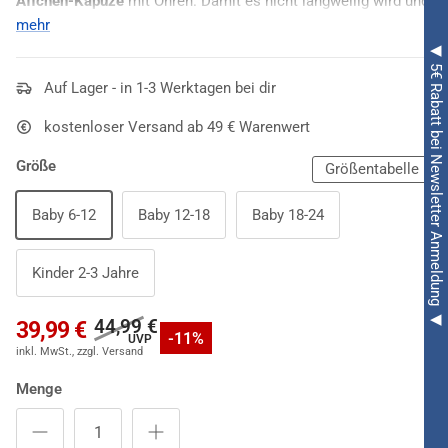
Äffchen-Kapuze
mit Ohren. Damit es nicht langweilig wird und
für den kleinen Affenhunger zwischendurch, gibt es eine
mehr
Armrassel
in Form einer Banane.
◀ 5€ Rabatt bei Newsletter Anmeldung ◀
Auf Lager - in 1-3 Werktagen bei dir
kostenloser Versand ab 49 € Warenwert
Größe
Größentabelle
Baby 6-12
Baby 12-18
Baby 18-24
Kinder 2-3 Jahre
44,99 €
39,99 €
-11%
Menge