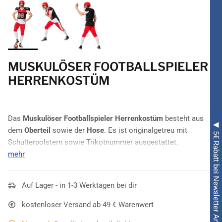
MUSKULÖSER FOOTBALLSPIELER
HERRENKOSTÜM
Das
Muskulöser Footballspieler Herrenkostüm
besteht aus
◀ 5€ Rabatt bei Newsletter Anmeldung ◀
dem
Oberteil
sowie der
Hose
. Es ist originalgetreu mit
Schulterpolstern sowie Trikotnummer ausgestattet.
mehr
Bei der Nummer handelt es sich um die
99
, die in Rot und
weiß umrandet daherkommt. Sie ist auf den Schultern und auf
der Brust zu sehen. Das
Auf Lager - in 1-3 Werktagen bei dir
Muskulöser Footballspieler
Herrenkostüm
kommt in den Farben
Schwarz, Weiß sowie Rot
kostenloser Versand ab 49 € Warenwert
daher und überzeugt mit seiner realistischen Gestaltung. Der
V-Ausschnitt und die knielange rote Hose sind weitere