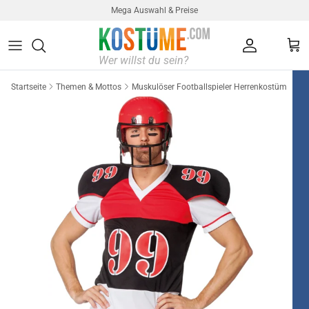
Direkt zum Inhalt
Mega Auswahl & Preise
Konto
Ein
Startseite
Themen & Mottos
Muskulöser Footballspieler Herrenkostüm