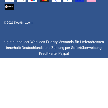
© 2026
Kostüme.com
.
* gilt nur bei der Wahl des Priority-Versands für Lieferadressen
innerhalb Deutschlands und Zahlung per Sofortüberweisung,
Kreditkarte, Paypal
(Feiertage ausgenommen), Lieferzeitberechnung ab Eingang der
Bestellung, Vorauskasse zzgl. Banklaufzeiten von circa 1 - 2
Werktagen.
** 20 € zurück bei verspäteter Lieferung + 15% Rabatt auf die
nächste Bestellung. Gilt nur für Priority und Express Versandarten.
*** Niedrigster Gesamtpreis der letzten 30 Tage vor der
Preisermäßigung.
Alle Preise inkl. gesetzl. Mehrwertsteuer zzgl.Versandkosten.