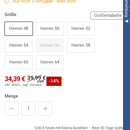
Nur noch 3 verfügbar - beeil dich!
Hingucker dieses auf dem Rücken komplett schwarzen
Outfits!
Größe
Größentabelle
Herren 48
Herren 50
Herren 52
Herren 54
Herren 56
Herren 58
Herren 60
Herren 64
39,99 €
34,39 €
-14%
Menge
0,00 € heute mit Klarna bezahlen – Rest 30 Tage später.