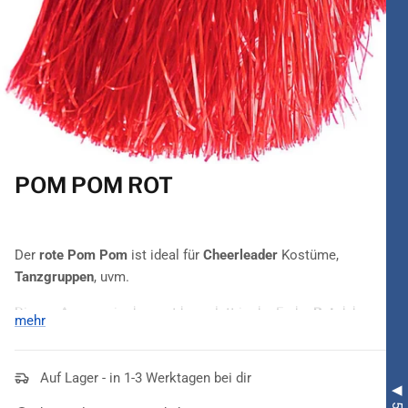
POM POM ROT
Der
rote Pom Pom
ist ideal für
Cheerleader
Kostüme,
Tanzgruppen
, uvm.
Dieses Accessoire kommt komplett in der Farbe
Rot
daher
mehr
und zieht die Blicke der Besucher einer Motto- oder Kostüm-
Party garantiert auf sich. Zudem kombinieren Damen den
Pompon rot
Auf Lager - in 1-3 Werktagen bei dir
mit zahlreichen anderen Tönen, so dass eine
breite Auswahl an unterschiedlichen Kostümen gewährleistet