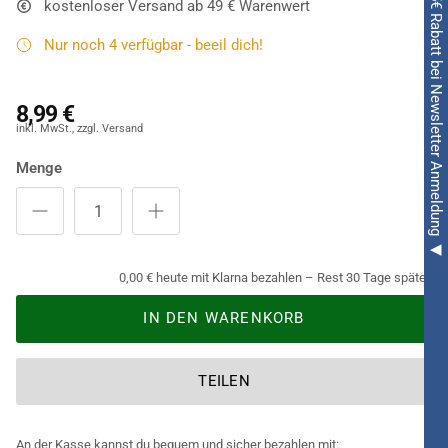
◀ 5€ Rabatt bei Newsletter Anmeldung ◀
kostenloser Versand ab 49 € Warenwert
ist. Selbstverständlich nutzen Ladys diesen Pompon auch bei
professionellen sportlichen Events. Für eine tolle Stimmung!
Nur noch 4 verfügbar - beeil dich!
8,99 €
Menge
0,00 € heute mit Klarna bezahlen – Rest 30 Tage später.
IN DEN WARENKORB
TEILEN
An der Kasse kannst du bequem und sicher bezahlen mit: