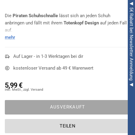
◀ 5€ Rabatt bei Newsletter Anmeldung ◀
Die
Piraten Schuhschnalle
lässt sich an jeden Schuh
anbringen und fällt mit ihrem
Totenkopf Design
auf jeden Fall
auf.
mehr
Wer für seinen Piraten-Auftritt nicht extra neue Schuhe kaufen
will, der stattet seine eigenen Treter einfach mit der
Piraten
Schuhschnalle
Auf Lager - in 1-3 Werktagen bei dir
aus! Mit einem schwarzen Band gelingt die
Befestigung ganz leicht. Imposant thront die
goldfarbene und
kostenloser Versand ab 49 € Warenwert
glitzernde Schnalle
auf dem idealerweise schwarzen Schuh.
Die schwarze Lasche ist mit
weißem Totenschädel samt
5,99 €
gekreuzter Knochen
verziert, wobei rote Elemente tolle
Akzente setzen. Ein Hingucker!
AUSVERKAUFT
TEILEN