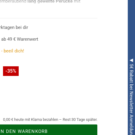
temberaubend
lang gewellte Perücke
mit
iner Vielzahl von unterschiedlichen Kostümen und
ching, Halloween und zu Mottopartys
auch in anderen Farben!
rktagen bei dir
 ab 49 € Warenwert
- beeil dich!
◀ 5€ Rabatt bei Newsletter Anmeldung ◀
-35%
0,00 € heute mit Klarna bezahlen – Rest 30 Tage später.
IN DEN WARENKORB