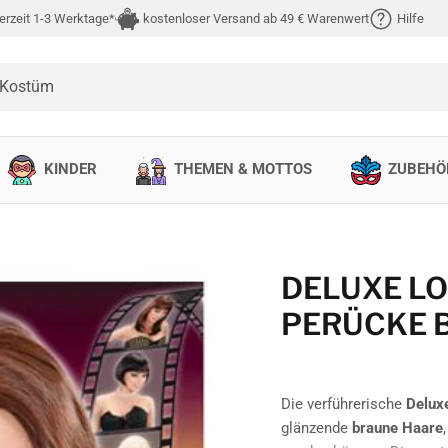
erzeit 1-3 Werktage*
kostenloser Versand ab 49 € Warenwert
Hilfe
 Kostüm
KINDER
THEMEN & MOTTOS
ZUBEHÖ
DELUXE L
PERÜCKE 
Die verführerische
Delux
glänzende
braune Haare