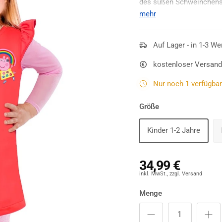
des süßen Schweinchens
welches auf der Vorderse
mehr
wurde. Die rosafarbene
L
Lieferumfang enthalten.
Auf Lager - in 1-3 We
kostenloser Versand
Nur noch 1 verfügbar 
Größe
Kinder 1-2 Jahre
34,99 €
Menge