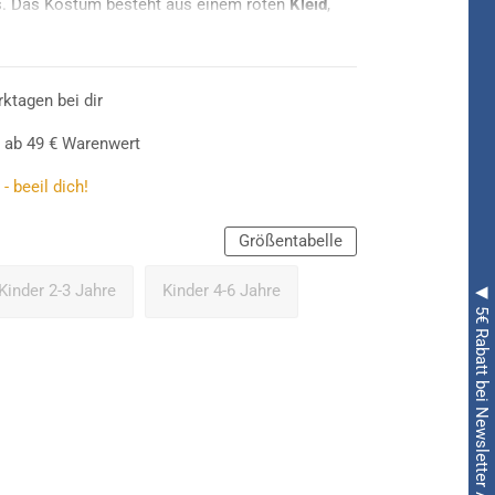
. Das Kostüm besteht aus einem roten
Kleid
,
ite mit einem Peppa Wutz Motiv gestaltet
eggings
ist so wie der
Haarreif
ebenfalls im
rktagen bei dir
 ab 49 € Warenwert
- beeil dich!
Größentabelle
Kinder 2-3 Jahre
Kinder 4-6 Jahre
◀ 5€ Rabatt bei Newsletter Anmeldung ◀