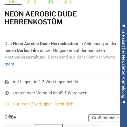
NEON AEROBIC DUDE
HERRENKOSTÜM
◀ 5€ Rabatt bei Newsletter Anmeldung ◀
Das
Neon Aerobic Dude Herrenkostüm
in Anlehnung an den
neuen
Barbie Film
ist der Hingucker auf der nächsten
Kostümveranstaltung
. Bestehend aus dem Shirt der Weste
und den Shorts belegt es Platz 1 der schrillsten
mehr
Kostümierungen
. Passend für
Bad Taste
,
80er Jahre
sowie
Film & Fernsehen Mottopartys
. Und ebenfalls ideal als
Auf Lager - in 1-3 Werktagen bei dir
Paarkostümierung
mit dem
Aerobic Babe
.
kostenloser Versand ab 49 € Warenwert
Nur noch 2 verfügbar - beeil dich!
Größe
Größentabelle