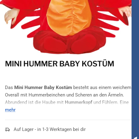
MINI HUMMER BABY KOSTÜM
Das
Mini Hummer Baby Kostüm
besteht aus einem weichem
Overall mit Hummerbeinchen und Scheren an den Ärmeln.
Abrundend ist die Haube mit
Hummerkopf
und Fühlern. Eine
niedliche Kostümierung
mehr
für
Fasching
und
Karneval
.
Auf Lager - in 1-3 Werktagen bei dir