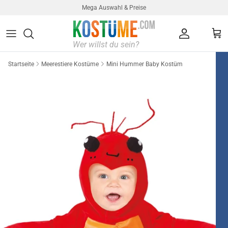
Direkt zum Inhalt
Mega Auswahl & Preise
Konto
Ein
Startseite
Meerestiere Kostüme
Mini Hummer Baby Kostüm