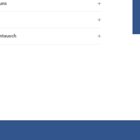
 uns
mtausch