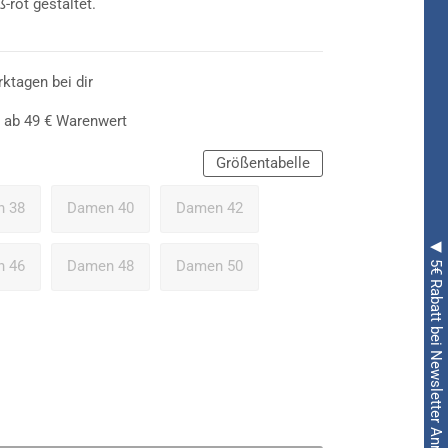
-rot gestaltet.
rktagen bei dir
 ab 49 € Warenwert
Größentabelle
 38
Damen 40
Damen 42
◀ 5€ Rabatt bei Newsletter Anmeldung ◀
 46
Damen 48
Damen 50