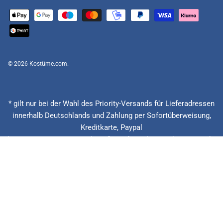
© 2026
Kostüme.com
.
* gilt nur bei der Wahl des Priority-Versands für Lieferadressen
innerhalb Deutschlands und Zahlung per Sofortüberweisung,
Kreditkarte, Paypal
(Feiertage ausgenommen), Lieferzeitberechnung ab Eingang der
Bestellung, Vorauskasse zzgl. Banklaufzeiten von circa 1 - 2
Werktagen.
** 20 € zurück bei verspäteter Lieferung + 15% Rabatt auf die
nächste Bestellung. Gilt nur für Priority und Express Versandarten.
*** Niedrigster Gesamtpreis der letzten 30 Tage vor der
Preisermäßigung.