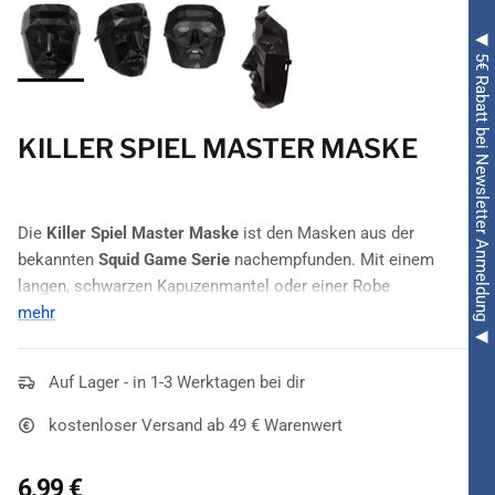
◀ 5€ Rabatt bei Newsletter Anmeldung ◀
KILLER SPIEL MASTER MASKE
Die
Killer Spiel Master Maske
ist den Masken aus der
bekannten
Squid Game Serie
nachempfunden. Mit einem
langen, schwarzen Kapuzenmantel oder einer Robe
komplettierst du dein
mehr
Kostüm
und wirst zum Organisator des
Spiels. Eine passende
Kostümierung
für
Halloween
und ideal
als
Gruppenkostüm
geeignet.
Auf Lager - in 1-3 Werktagen bei dir
kostenloser Versand ab 49 € Warenwert
6,99 €