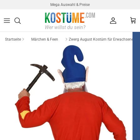
Direkt zum Inhalt
Mega Auswahl & Preise
Konto
Ein
Startseite
Märchen & Feen
Zwerg August Kostüm für Erwachsene rot
Kostüm