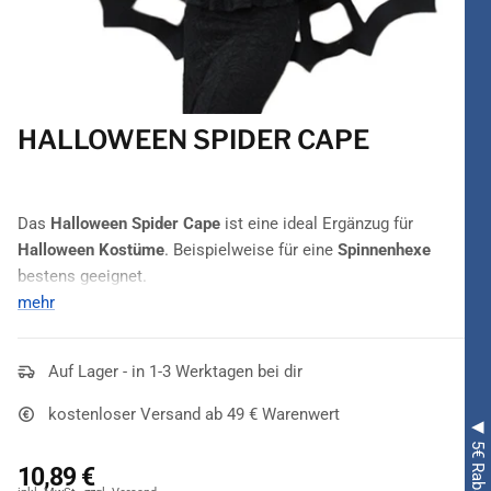
HALLOWEEN SPIDER CAPE
Das
Halloween Spider Cape
ist eine ideal Ergänzug für
Halloween Kostüme
. Beispielweise für eine
Spinnenhexe
bestens geeignet.
mehr
Wer einen auffälligen Auftritt an Halloween mag, der wird
dieses
Halloween Spider Cape
garantiert lieben! Es ist in der
düsteren Farbe
Auf Lager - in 1-3 Werktagen bei dir
Schwarz
gehalten und im Stile eines
Spinnennetzes
gestaltet. Dabei umfasst dieses Cape die
kostenloser Versand ab 49 € Warenwert
gesamte Spannweite der Arme, wodurch der imposante Look
entsteht. Ladys und Herren kombinieren diesen Blickfang mit
10,89 €
etlichen Komponenten und vor allem Spinnen- und Hexen-