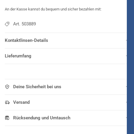
einsetzbar. Bitte beachten Sie genau weitere
An der Kasse kannst du bequem und sicher bezahlen mit:
Gebrauchshinweise. Diese finden Sie in der Packungsbeilage.
Art. 503889
Kontaktlinsen-Details
Lieferumfang
Deine Sicherheit bei uns
Versand
Rücksendung und Umtausch