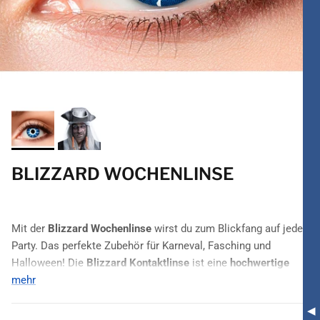
BLIZZARD WOCHENLINSE
Mit der
Blizzard Wochenlinse
wirst du zum Blickfang auf jeder
Party. Das perfekte Zubehör für Karneval, Fasching und
Halloween! Die
Blizzard Kontaktlinse
ist eine
hochwertige
Wochenlinse
mehr
und bei entsprechender Pflege mehrmals
innerhalb
1 Woche
anwendbar.