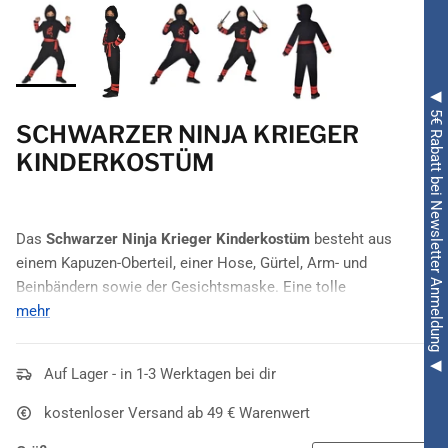
◀ 5€ Rabatt bei Newsletter Anmeldung ◀
SCHWARZER NINJA KRIEGER
KINDERKOSTÜM
Das
Schwarzer Ninja Krieger Kinderkostüm
besteht aus
einem Kapuzen-Oberteil, einer Hose, Gürtel, Arm- und
Beinbändern sowie der Gesichtsmaske. Eine tolle
Kostümierung
mehr
für diverse
Kostümveranstaltungen
. Unsichtbar
mischt er sich unters
Partyvolk,
um aufzutauchen wenn die
Stimmung
am besten ist, genau wie ein
Ninja.
Auf Lager - in 1-3 Werktagen bei dir
kostenloser Versand ab 49 € Warenwert