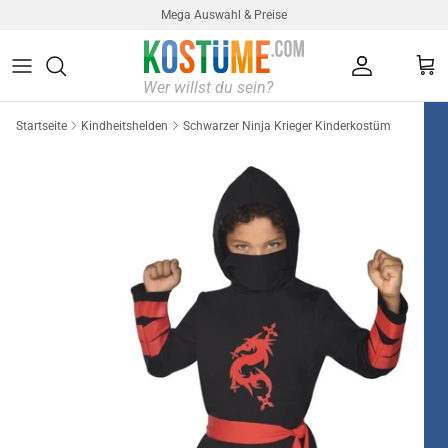
Direkt zum Inhalt
Mega Auswahl & Preise
Konto
Ein
Startseite
Kindheitshelden
Schwarzer Ninja Krieger Kinderkostüm