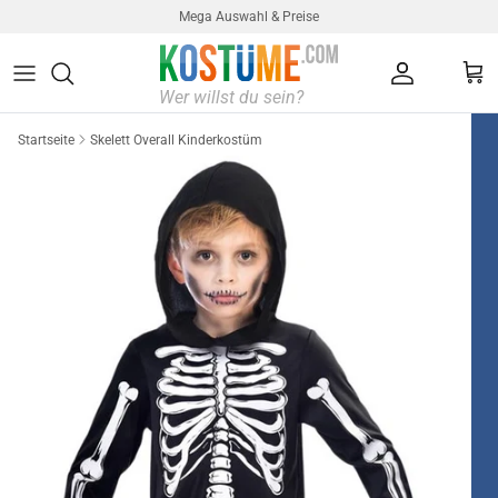
Direkt zum Inhalt
Mega Auswahl & Preise
Konto
Ein
Startseite
Skelett Overall Kinderkostüm