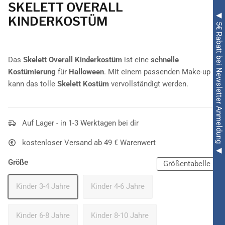
SKELETT OVERALL
◀ 5€ Rabatt bei Newsletter Anmeldung ◀
KINDERKOSTÜM
Das
Skelett Overall Kinderkostüm
ist eine
schnelle
Kostümierung
für
Halloween
. Mit einem passenden Make-up
kann das tolle
Skelett Kostüm
vervollständigt werden.
Auf Lager - in 1-3 Werktagen bei dir
kostenloser Versand ab 49 € Warenwert
Größe
Größentabelle
Kinder 3-4 Jahre
Kinder 4-6 Jahre
Kinder 6-8 Jahre
Kinder 8-10 Jahre