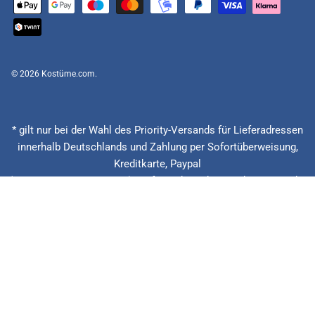
© 2026
Kostüme.com
.
* gilt nur bei der Wahl des Priority-Versands für Lieferadressen
innerhalb Deutschlands und Zahlung per Sofortüberweisung,
Kreditkarte, Paypal
(Feiertage ausgenommen), Lieferzeitberechnung ab Eingang der
Bestellung, Vorauskasse zzgl. Banklaufzeiten von circa 1 - 2
Werktagen.
** 20 € zurück bei verspäteter Lieferung + 15% Rabatt auf die
nächste Bestellung. Gilt nur für Priority und Express Versandarten.
*** Niedrigster Gesamtpreis der letzten 30 Tage vor der
Preisermäßigung.
Alle Preise inkl. gesetzl. Mehrwertsteuer zzgl.Versandkosten.