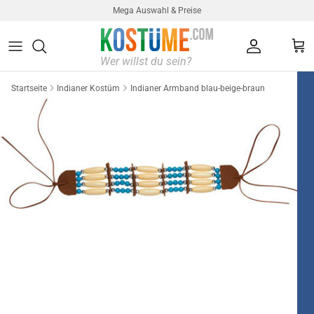
Direkt zum Inhalt
Mega Auswahl & Preise
Konto
Ein
Startseite
Indianer Kostüm
Indianer Armband blau-beige-braun