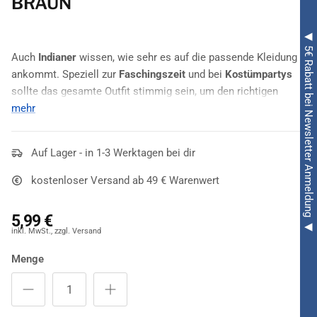
BRAUN
◀ 5€ Rabatt bei Newsletter Anmeldung ◀
Auch
Indianer
wissen, wie sehr es auf die passende Kleidung
ankommt. Speziell zur
Faschingszeit
und bei
Kostümpartys
sollte das gesamte Outfit stimmig sein, um den richtigen
Effekt zu erzielen.
mehr
Als passendes
Accessoire
für die verschiedensten
Indianer-
Kostüme
Auf Lager - in 1-3 Werktagen bei dir
bieten wir dir deshalb unser schickes
Indianer
Armband
in den Farben Blau, Beige und Braun an. Das elegant
kostenloser Versand ab 49 € Warenwert
gestaltete Muster aus runden und länglichen
Kunstperlen
sieht in Verbindung mit dem
Lederband
fantastisch aus.
5,99 €
Befestigt wird es, indem es um den Arm gebunden wird.
Passende
Kostüme
findest du bei uns in den
Menge
unterschiedlichsten Formen und Farben. Ob als starker
Indianerkrieger
, mutige
Pocahontas
, kleine
Squaw
oder wilder
Indianerjunge
, mit unseren Verkleidungen bist du immer ideal
kostümiert.