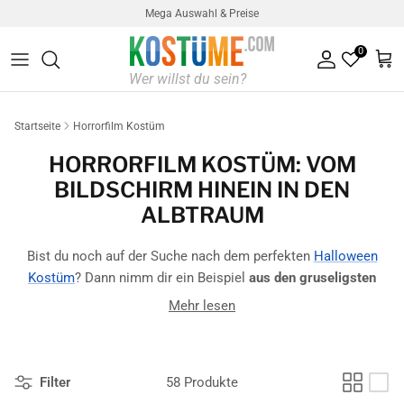
Direkt zum Inhalt
Mega Auswahl & Preise
0
Konto
Ein
Startseite
Horrorfilm Kostüm
HORRORFILM KOSTÜM: VOM
BILDSCHIRM HINEIN IN DEN
ALBTRAUM
Bist du noch auf der Suche nach dem perfekten
Halloween
Kostüm
? Dann nimm dir ein Beispiel
aus den gruseligsten
Filmen, die du kennst
und erschrecke deine Freunde mit einem
Mehr lesen
unheimlichen Horrorfilm Kostüm
! Egal ob Klassiker aus den
80ern oder moderne Mode-Monster - mit diesen
Horror
Kostümen
wirst du zum Schrecken der Kinoleinwand!
Filter
58 Produkte