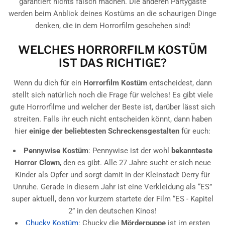
garantiert nichts falsch machen. Die anderen Partygäste
werden beim Anblick deines Kostüms an die schaurigen Dinge
denken, die in dem Horrorfilm geschehen sind!
WELCHES HORRORFILM KOSTÜM
IST DAS RICHTIGE?
Wenn du dich für ein
Horrorfilm Kostüm
entscheidest, dann
stellt sich natürlich noch die Frage für welches! Es gibt viele
gute Horrorfilme und welcher der Beste ist, darüber lässt sich
streiten. Falls ihr euch nicht entscheiden könnt, dann haben
hier
einige der beliebtesten Schreckensgestalten
für euch:
Pennywise Kostüm
: Pennywise ist der wohl
bekannteste
Horror Clown
, den es gibt. Alle 27 Jahre sucht er sich neue
Kinder als Opfer und sorgt damit in der Kleinstadt Derry für
Unruhe. Gerade in diesem Jahr ist eine Verkleidung als “ES”
super aktuell, denn vor kurzem startete der Film “ES - Kapitel
2” in den deutschen Kinos!
Chucky Kostüm
: Chucky die
Mörderpuppe
ist im ersten