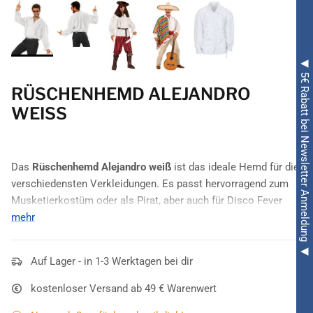
◀ 5€ Rabatt bei Newsletter Anmeldung ◀
RÜSCHENHEMD ALEJANDRO
WEISS
Das
Rüschenhemd Alejandro weiß
ist das ideale Hemd für die
verschiedensten Verkleidungen. Es passt hervorragend zum
Musketierkostüm oder als Pirat, aber auch für Disco Fever
Kostüme sowie für Mexikaner Kostüme eignet es sich
mehr
ausgezeichnet.
Einen genialen Auftritt als Alejandro legen Herren hin, wenn
Auf Lager - in 1-3 Werktagen bei dir
sie dieses komplett weiße Hemd tragen. Es ist recht weit
kostenloser Versand ab 49 € Warenwert
geschnitten und hat lange Ärmel. Seine Highlights sind die
schicken
Rüschen
, die die Knopfleiste toll flankieren. An den