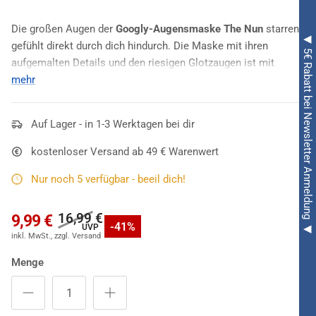
Die großen Augen der
Googly-Augensmaske The Nun
starren
◀ 5€ Rabatt bei Newsletter Anmeldung ◀
gefühlt direkt durch dich hindurch. Die Maske mit ihren
aufgemalten Details und den riesigen Glotzaugen ist mit
Sichtlöchern und Belüftungslöchern an Mund und Nase
mehr
ausgestattet. Schaumstoff an den Augen sorgt neben dem
elastischen Band mit Klettverschluss für einen angenehmen
Auf Lager - in 1-3 Werktagen bei dir
Komfort beim Tragen. Bei dieser "
The Nun
" Maske handelt es
sich um ein offiziell lizenziertes Produkt von
Warner Brothers
kostenloser Versand ab 49 € Warenwert
und ist perfekt für deine Party an
Halloween
.
Nur noch 5 verfügbar - beeil dich!
16,99 €
9,99 €
-41%
Menge