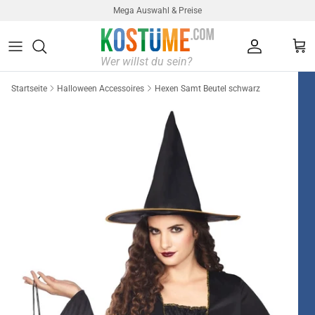
Direkt zum Inhalt
Mega Auswahl & Preise
Konto
Ein
Startseite
Halloween Accessoires
Hexen Samt Beutel schwarz