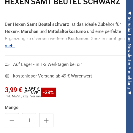
HEXEN SAMT BEUTEL SCHWARZ
◀ 5€ Rabatt bei Newsletter Anmeldung ◀
Der
Hexen Samt Beutel schwarz
ist das ideale Zubehör für
Hexen
-,
Märchen
und
Mittelalterkostüme
und eine perfekte
Ergänzung zu diversen weiteren
Kostümen
. Ganz in samtigen
schwarz und in edlem, schlichten Design gehalten.
mehr
Auf Lager - in 1-3 Werktagen bei dir
kostenloser Versand ab 49 € Warenwert
5,99 €
3,99 €
-33%
Menge