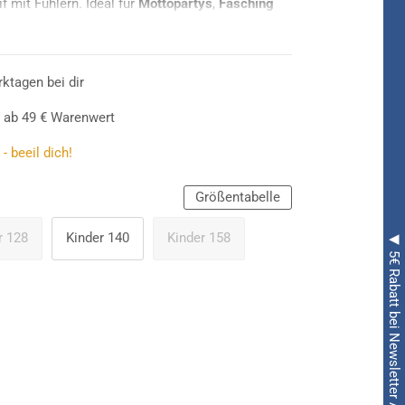
f mit Fühlern. Ideal für
Mottopartys
,
Fasching
rktagen bei dir
 ab 49 € Warenwert
- beeil dich!
Größentabelle
r 128
Kinder 140
Kinder 158
◀ 5€ Rabatt bei Newsletter Anmeldung ◀