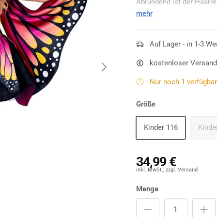
Abrundend ist der Haarrei
und
mehr
Karneval
.
Auf Lager - in 1-3 We
Nächste
kostenloser Versand
Nur noch 1 verfügbar 
Größe
Kinder 116
Kinde
34,99 €
Menge