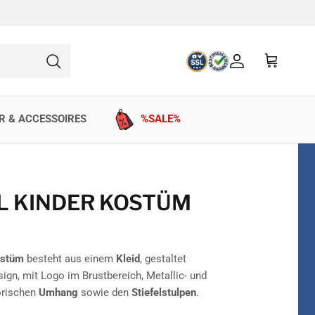
Konto
Einkaufswag
Suchen
R & ACCESSOIRES
%SALE%
L KINDER KOSTÜM
ostüm
besteht aus einem
Kleid
, gestaltet
sign, mit Logo im Brustbereich, Metallic- und
orischen
Umhang
sowie den
Stiefelstulpen
.