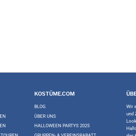
KOSTÜME.COM
ÜB
BLOG
Wir 
und 
EN
ÜBER UNS
Look
EN
HALLOWEEN PARTYS 2025
Hall
ETOUREN
GRUPPEN- & VEREINSRABATT
das 