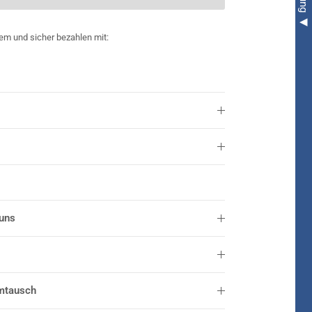
em und sicher bezahlen mit:
 uns
mtausch