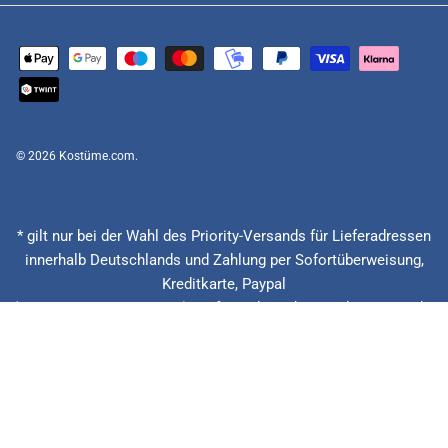
© 2026
Kostüme.com
.
* gilt nur bei der Wahl des Priority-Versands für Lieferadressen
innerhalb Deutschlands und Zahlung per Sofortüberweisung,
Kreditkarte, Paypal
(Feiertage ausgenommen), Lieferzeitberechnung ab Eingang der
Bestellung, Vorauskasse zzgl. Banklaufzeiten von circa 1 - 2
Werktagen.
** 20 € zurück bei verspäteter Lieferung + 15% Rabatt auf die
nächste Bestellung. Gilt nur für Priority und Express Versandarten.
*** Niedrigster Gesamtpreis der letzten 30 Tage vor der