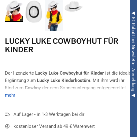
◀ 5€ Rabatt bei Newsletter Anmeldung ◀
LUCKY LUKE COWBOYHUT FÜR
KINDER
Der lizenzierte
Lucky Luke Cowboyhut für Kinder
ist die ideale
Ergänzung zum
Lucky Luke Kinderkostüm
. Mit ihm wird ihr
Kind zum
Cowboy
der dem Sonnenuntergang entgegenreitet.
Fehlt nur noch sein Pferd.
mehr
Jolly Jumper
.
Auf Lager - in 1-3 Werktagen bei dir
kostenloser Versand ab 49 € Warenwert