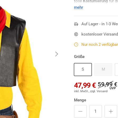
tolle
Kostümierung
für d
passenden Perücke und e
mehr
tolle
Comic Kostüm
verv
und Karneval den Daltons
Auf Lager - in 1-3 We
Pferd können wir allerdin
kostenloser Versand
Nur noch 2 verfügbar 
Nächste
Größe
S
M
59,99 €
47,99 €
Menge