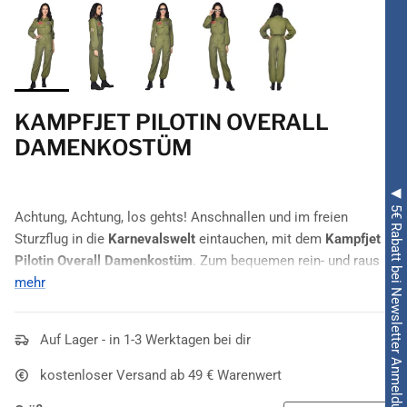
KAMPFJET PILOTIN OVERALL
DAMENKOSTÜM
◀ 5€ Rabatt bei Newsletter Anmeldung ◀
Achtung, Achtung, los gehts! Anschnallen und im freien
Sturzflug in die
Karnevalswelt
eintauchen, mit dem
Kampfjet
Pilotin Overall Damenkostüm
. Zum bequemen rein- und raus
Schlüpfen gibt es einen
mehr
Reißverschluss
an der Front des
Overalls. Mit dem coolen Look und den Emblemen im
Schulterbereich werden Sie den männlichen Gästen auf der
Auf Lager - in 1-3 Werktagen bei dir
nächsten
Faschings- oder Mottoparty
ordentlich den Kopf
verdrehen.
kostenloser Versand ab 49 € Warenwert