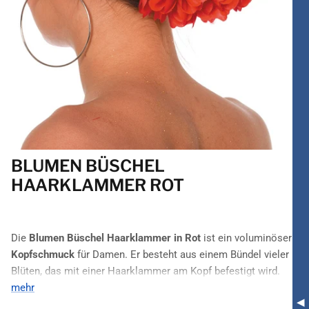
BLUMEN BÜSCHEL
HAARKLAMMER ROT
Die
Blumen Büschel Haarklammer in Rot
ist ein voluminöser
Kopfschmuck
für Damen. Er besteht aus einem Bündel vieler
Blüten, das mit einer Haarklammer am Kopf befestigt wird.
mehr
Imposant ziehen diese Blüten alle Blicke auf sich und machen