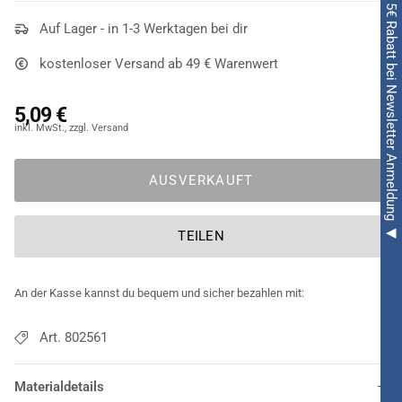
◀ 5€ Rabatt bei Newsletter Anmeldung ◀
vor allem in dunklem Haar eine atemberaubende Figur! Die
Blumen Büschel Haarklammer Rot
Auf Lager - in 1-3 Werktagen bei dir
erzeugt dann nämlich
einen intensiven Kontrast und sendet mit ihrem
kräftigen Rot
kostenloser Versand ab 49 € Warenwert
ein starkes Signal aus. Dank der Klammer lässt sich dieser
Schmuck
schnell und einfach im Haar befestigen
. Die ideale
5,09 €
Abrundung für viele Kostüme!
AUSVERKAUFT
TEILEN
An der Kasse kannst du bequem und sicher bezahlen mit:
Art. 802561
Materialdetails