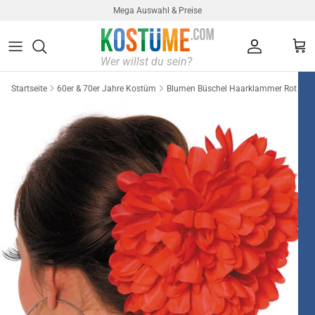
Direkt zum Inhalt
Mega Auswahl & Preise
Konto
Ein
Startseite
60er & 70er Jahre Kostüm
Blumen Büschel Haarklammer Rot