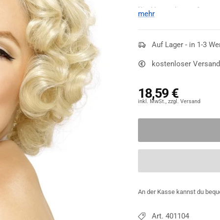
Die Haare dieses Access
mehr
In Kombination mit den
s
Perücke. Zusammen mit ei
Marilyn Monroe.
Auf Lager - in 1-3 We
kostenloser Versand
18,59 €
An der Kasse kannst du bequ
Art. 401104