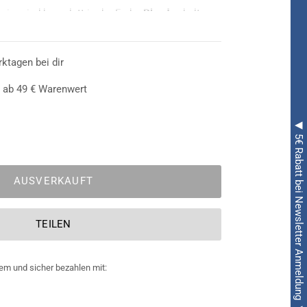
oire sind komplett in der Farbe
Blond
gehalten.
exy Locken
entsteht eine verführerische
nem weißen Kleid, ensteht so die Illusion einer
rktagen bei dir
 ab 49 € Warenwert
◀ 5€ Rabatt bei Newsletter Anmeldung ◀
AUSVERKAUFT
TEILEN
em und sicher bezahlen mit: