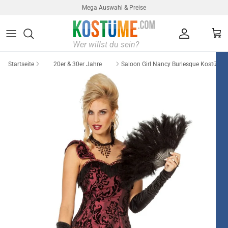
Direkt zum Inhalt
Mega Auswahl & Preise
Konto
Ein
Startseite
20er & 30er Jahre
Saloon Girl Nancy Burlesque Kostüm
Kostüme