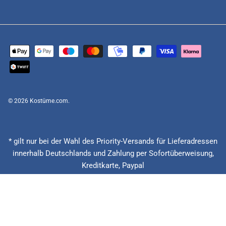
© 2026
Kostüme.com
.
* gilt nur bei der Wahl des Priority-Versands für Lieferadressen
innerhalb Deutschlands und Zahlung per Sofortüberweisung,
Kreditkarte, Paypal
(Feiertage ausgenommen), Lieferzeitberechnung ab Eingang der
Bestellung, Vorauskasse zzgl. Banklaufzeiten von circa 1 - 2
Werktagen.
** 20 € zurück bei verspäteter Lieferung + 15% Rabatt auf die
nächste Bestellung. Gilt nur für Priority und Express Versandarten.