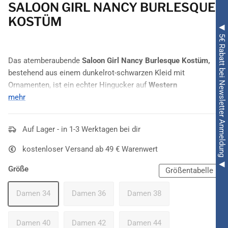
SALOON GIRL NANCY BURLESQUE
KOSTÜM
◀ 5€ Rabatt bei Newsletter Anmeldung ◀
Das atemberaubende
Saloon Girl Nancy Burlesque Kostüm,
bestehend aus einem dunkelrot-schwarzen Kleid mit
Ornamenten, ist ein echter Hingucker auf
Western
Mottopartys
mehr
und beim
Karneval
.
Im Wilden Westen hätte dieser Anblick einer schönen Dame
ein ganz schönes Durcheinander im
Auf Lager - in 1-3 Werktagen bei dir
Saloon
ausgelöst. Auf
einer
Mottoparty
tut es dieses
Kostüm
immer noch genauso.
kostenloser Versand ab 49 € Warenwert
Das
Saloon Girl Nancy Burlesque Kostüm
ist höchst
aufwendig und glamourös mit
schwarzen Ornamenten
Größe
Größentabelle
verziert, die mit dem
dunkelroten
Stoff eine wunderschöne
Verbindung eingehen. Schwarze Spitze und ein extrem
Damen 34
Damen 36
Damen 38
verführerischer Schnitt betonen die Bein-Gegend der Trägerin
dieses Kleids. So heiß war der
Wilde Westen
!
Damen 40
Damen 42
Damen 44