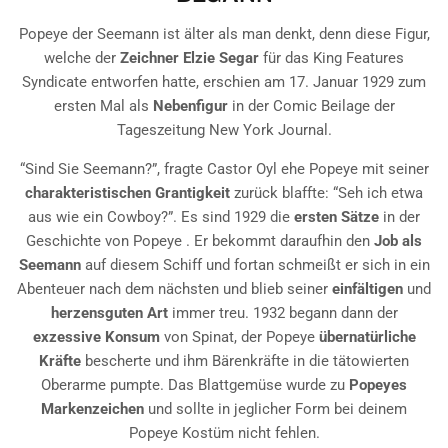
Popeye der Seemann ist älter als man denkt, denn diese Figur,
welche der
Zeichner Elzie Segar
für das King Features
Syndicate entworfen hatte, erschien am 17. Januar 1929 zum
ersten Mal als
Nebenfigur
in der Comic Beilage der
Tageszeitung New York Journal.
“Sind Sie Seemann?”, fragte Castor Oyl ehe Popeye mit seiner
charakteristischen Grantigkeit
zurück blaffte: “Seh ich etwa
aus wie ein Cowboy?”. Es sind 1929 die
ersten Sätze
in der
Geschichte von Popeye . Er bekommt daraufhin den
Job als
Seemann
auf diesem Schiff und fortan schmeißt er sich in ein
Abenteuer nach dem nächsten und blieb seiner
einfältigen
und
herzensguten Art
immer treu. 1932 begann dann der
exzessive Konsum
von Spinat, der Popeye
übernatürliche
Kräfte
bescherte und ihm Bärenkräfte in die tätowierten
Oberarme pumpte. Das Blattgemüse wurde zu
Popeyes
Markenzeichen
und sollte in jeglicher Form bei deinem
Popeye Kostüm nicht fehlen.