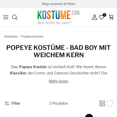
Direkt zum Inhalt
Mega Auswahl & Preise
0
Konto
Ein
Startseite
Popeye Kostüm
POPEYE KOSTÜME - BAD BOY MIT
WEICHEM KERN
Das
Popeye Kostüm
ist einfach Kult! Wer kennt diesen
Klassiker
der Comic und Cartoon Geschichte nicht? Der
weltberühmte Seefahrer
mit seinen typischen muskulösen
Mehr lesen
Unterarmen und seinem unstillbaren Hunger nach Spinat ist
auch heute noch ein Begriff unter Jung und Alt
Filter
3 Produkte