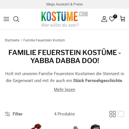
Direkt zum Inhalt
Mega Auswahl & Preise
0
Konto
Ein
Startseite
Familie Feuerstein Kostüm
FAMILIE FEUERSTEIN KOSTÜME -
YABBA DABBA DOO!
Holt mit unseren Familie Feuerstein Kostümen die Steinzeit in
die Gegenwart und mit ihr auch ein
Stück Fernsehgeschichte
.
Die große Auswahl an Flintstones Kostümen hält Solo-, Paar-
Mehr lesen
und Gruppenkostüme bereit.
Yabba Dabba Doo!
Filter
4 Produkte